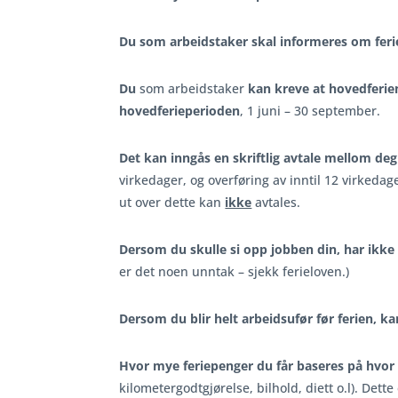
Du som arbeidstaker skal informeres om ferie
Du
som arbeidstaker
kan kreve at hovedferie
hovedferieperioden
, 1 juni – 30 september.
Det kan inngås en skriftlig avtale mellom de
virkedager, og overføring av inntil 12 virkedage
ut over dette kan
ikke
avtales.
Dersom du skulle si opp jobben din, har ikke 
er det noen unntak – sjekk ferieloven.)
Dersom du blir helt arbeidsufør før ferien, kan
Hvor mye feriepenger du får baseres på hvor 
kilometergodtgjørelse, bilhold, diett o.l). Dett