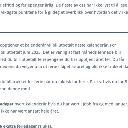
efritid og feriepenger årlig. De fleste av oss har ikke lyst til å lese
iktigste punktene for å gi deg et overblikk over hvordan det virke
opptjener et kalenderår vil bli utbetalt neste kalenderår. For
bli utbetalt juni 2023. Det er vanlig at fast måneds lønnede blir
ned du blir utbetalt feriepengene du har opptjent året før. Du får
nedene du velger å ta ut ferie i løpet av året og blir ikke trukket da
l du bli trukket for ferie når du faktisk tar ferie. F. eks, hvis du tar 5
e lønn denne mnd.
riedager
hvert kalenderår hvis du har vært i jobb fra og med januar
ikke har vært ansatt hele året.
u 6 ekstra feriedager
(1 uke).