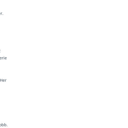
r.
2
erie
Her
jobb.