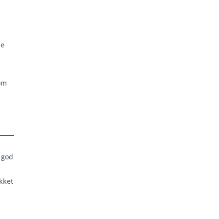
de
om
n god
kket