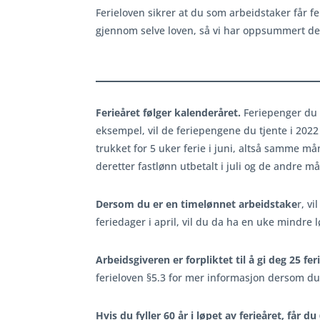
Ferieloven sikrer at du som arbeidstaker får feri
gjennom selve loven, så vi har oppsummert de v
Ferieåret følger kalenderåret.
Feriepenger du 
eksempel, vil de feriepengene du tjente i 2022 
trukket for 5 uker ferie i juni, altså samme må
deretter fastlønn utbetalt i juli og de andre må
Dersom du er en timelønnet arbeidstake
r, vi
feriedager i april, vil du da ha en uke mindr
Arbeidsgiveren er forpliktet til å gi deg 25 fe
ferieloven §5.3 for mer informasjon dersom du 
Hvis du fyller 60 år i løpet av ferieåret, får d