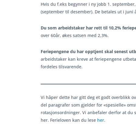
Hvis du f.eks begynner i ny jobb 1. september,
(september til desember). De betales ut i juni å
Du som arbeidstaker har rett til 10,2% ferie
over 60år, økes satsen med 2,3%.
Feriepengene du har opptjent skal senest utb
arbeidstaker kan kreve at feriepengene utbetale
fordeles tilsvarende.
Vi håper dette har gitt deg et godt overblikk o
del paragrafer som gjelder for «spesielle» oms
rotasjonsordninger. Vi anbefaler derfor at du
her. Ferieloven kan du lese
her
.