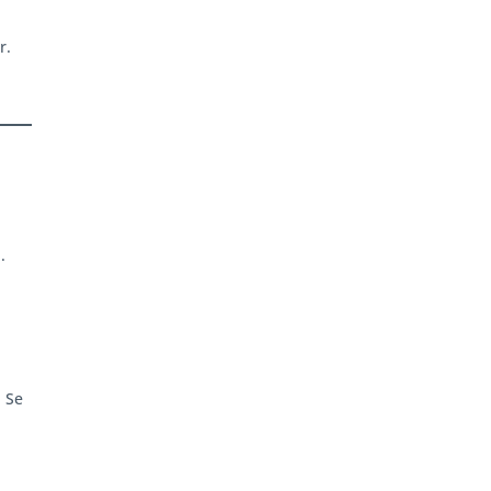
r.
.
. Se