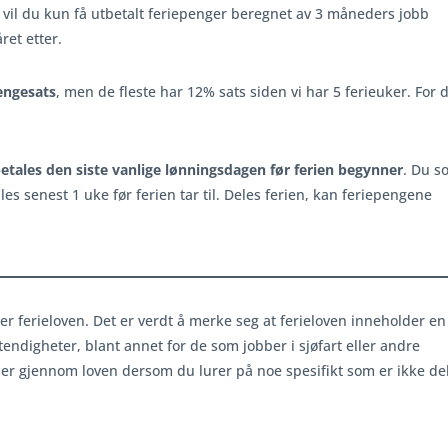
 vil du kun få utbetalt feriepenger beregnet av 3 måneders jobb
ret etter.
pengesats
, men de fleste har 12% sats siden vi har 5 ferieuker. For 
etales den siste vanlige lønningsdagen før ferien begynner
. Du s
s senest 1 uke før ferien tar til. Deles ferien, kan feriepengene
ver ferieloven. Det er verdt å merke seg at ferieloven inneholder e
tendigheter, blant annet for de som jobber i sjøfart eller andre
 ser gjennom loven dersom du lurer på noe spesifikt som er ikke de