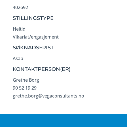
402692
STILLINGSTYPE
Heltid
Vikariat/engasjement
SØKNADSFRIST
Asap
KONTAKTPERSON(ER)
Grethe Borg
90 52 19 29
grethe.borg@vegaconsultants.no