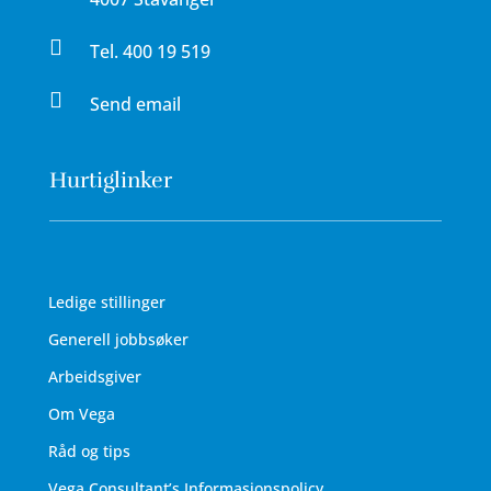

Tel.
400 19 519

Send email
Hurtiglinker
Ledige stillinger
Generell jobbsøker
Arbeidsgiver
Om Vega
Råd og tips
Vega Consultant’s Informasjonspolicy