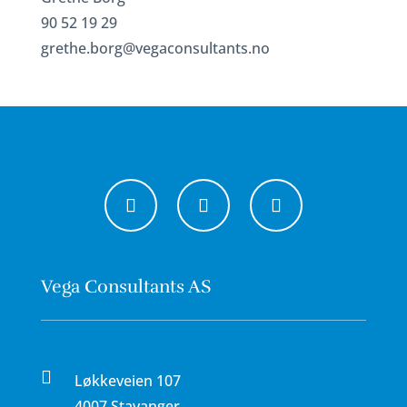
90 52 19 29
grethe.borg@vegaconsultants.no
Vega Consultants AS

Løkkeveien 107
4007 Stavanger