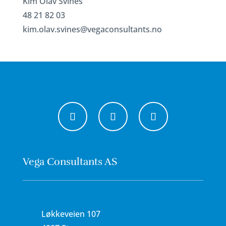
Kim Olav Svines
48 21 82 03
kim.olav.svines@vegaconsultants.no
Vega Consultants AS
Løkkeveien 107