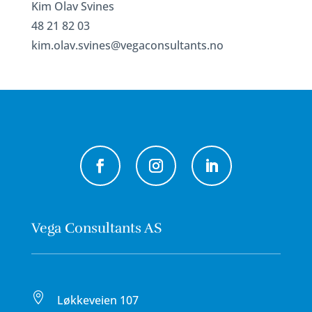
Kim Olav Svines
48 21 82 03
kim.olav.svines@vegaconsultants.no
Vega Consultants AS

Løkkeveien 107