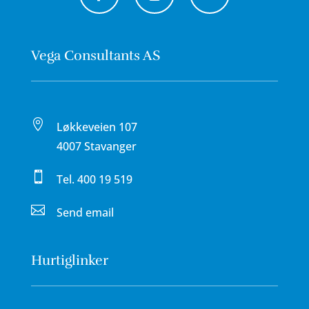
Vega Consultants AS

Løkkeveien 107
4007 Stavanger

Tel.
400 19 519

Send email
Hurtiglinker