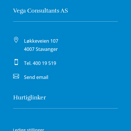
Vega Consultants AS

Løkkeveien 107
4007 Stavanger

Tel.
400 19 519

Send email
Hurtiglinker
Ledige stillinger