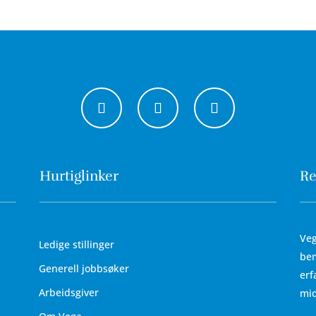
Hurtiglinker
Re
Veg
Ledige stillinger
bem
Generell jobbsøker
erf
Arbeidsgiver
mid