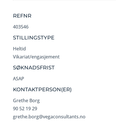
REFNR
403546
STILLINGSTYPE
Heltid
Vikariat/engasjement
SØKNADSFRIST
ASAP
KONTAKTPERSON(ER)
Grethe Borg
90 52 19 29
grethe.borg@vegaconsultants.no